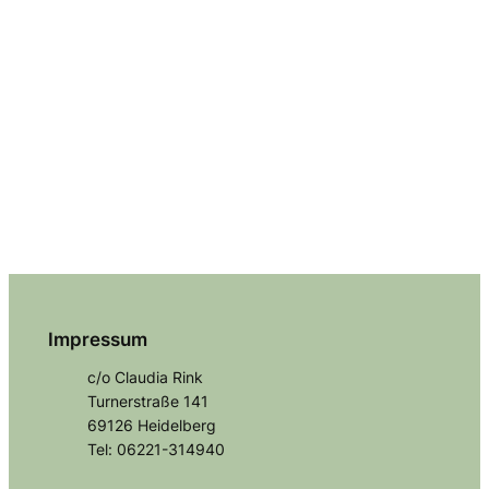
Impressum
c/o Claudia Rink
Turnerstraße 141
69126 Heidelberg
Tel: 06221-314940