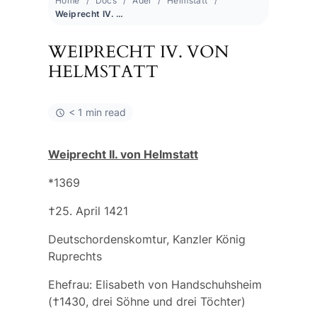
Home
Docs
Adel
Helmstatt
Weiprecht IV. von Helmstatt
WEIPRECHT IV. VON
HELMSTATT
< 1 min read
Weiprecht II. von Helmstatt
*1369
†25. April 1421
Deutschordenskomtur, Kanzler König
Ruprechts
Ehefrau:
Elisabeth von Handschuhsheim
(†1430, drei Söhne und drei Töchter)