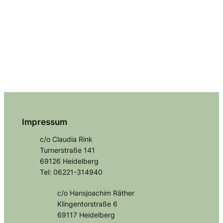
Impressum
c/o Claudia Rink
Turnerstraße 141
69126 Heidelberg
Tel: 06221-314940
c/o Hansjoachim Räther
Klingentorstraße 6
69117 Heidelberg