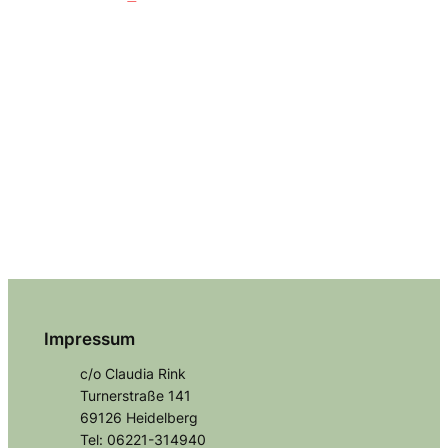
Impressum
c/o Claudia Rink
Turnerstraße 141
69126 Heidelberg
Tel: 06221-314940