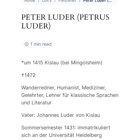
Home
Docs
Personen
Peter Luder (Petrus Luder)
PETER LUDER (PETRUS
LUDER)
1 min read
*um 1415 Kislau (bei Mingolsheim)
†1472
Wanderredner, Humanist, Mediziner,
Gelehrter, Lehrer für klassische Sprachen
und Literatur
Vater:
Johannes Luder
von Kislau
Sommersemester 1431: immatrikuliert
sich an der Universität Heidelberg