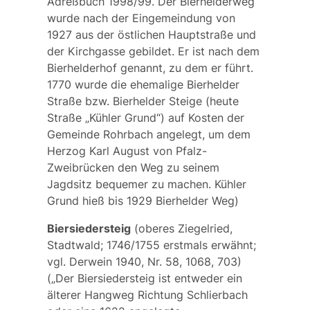
Adreßbuch 1998/99. Der Bierhelderweg
wurde nach der Eingemeindung von
1927 aus der östlichen Hauptstraße und
der Kirchgasse gebildet. Er ist nach dem
Bierhelderhof genannt, zu dem er führt.
1770 wurde die ehemalige
Bierhelder
Straße
bzw.
Bierhelder Steige
(heute
Straße „Kühler Grund“) auf Kosten der
Gemeinde Rohrbach angelegt, um dem
Herzog Karl August von Pfalz-
Zweibrücken den Weg zu seinem
Jagdsitz bequemer zu machen.
Kühler
Grund
hieß bis 1929
Bierhelder Weg
)
Biersiedersteig
(
oberes Ziegelried
,
Stadtwald; 1746/1755 erstmals erwähnt;
vgl. Derwein 1940, Nr. 58, 1068, 703)
(„Der Biersiedersteig ist entweder ein
älterer Hangweg Richtung Schlierbach