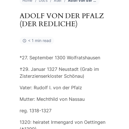
Home
Docs
Adel
Adolf von der Pfalz (der Redliche)
ADOLF VON DER PFALZ
(DER REDLICHE)
< 1 min read
*27. September 1300 Wolfratshausen
†29. Januar 1327 Neustadt (Grab im
Zisterzienserkloster Schönau)
Vater:
Rudolf I. von der Pfalz
Mutter:
Mechthild von Nassau
reg. 1318-1327
1320: heiratet
Irmengard von Oettingen