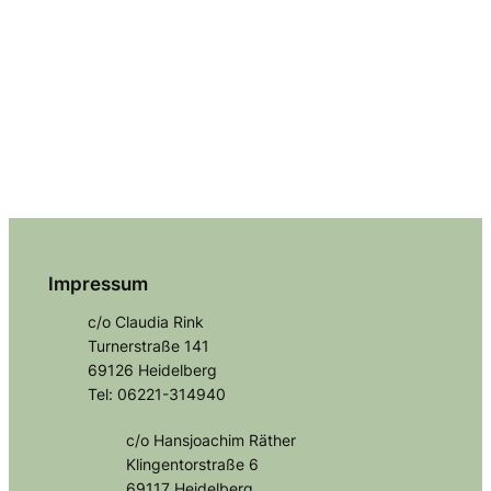
Impressum
c/o Claudia Rink
Turnerstraße 141
69126 Heidelberg
Tel: 06221-314940
c/o Hansjoachim Räther
Klingentorstraße 6
69117 Heidelberg