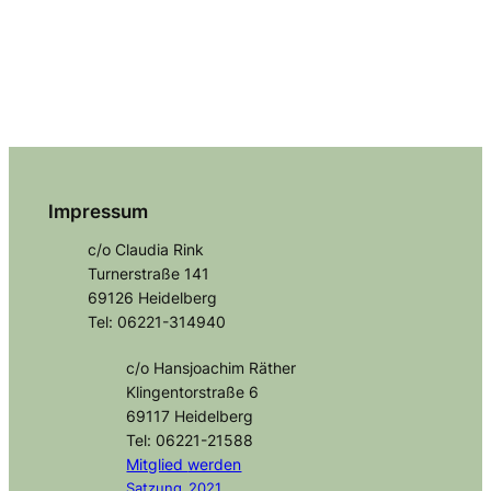
Impressum
c/o Claudia Rink
Turnerstraße 141
69126 Heidelberg
Tel: 06221-314940
c/o Hansjoachim Räther
Klingentorstraße 6
69117 Heidelberg
Tel: 06221-21588
Mitglied
werden
Satzung_2021