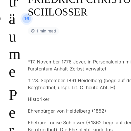
tr
SCHLOSSER
ä
16
u
1 min read
m
*17. November 1776 Jever, in Personalunion m
e
Fürstentum Anhalt-Zerbst verwaltet
† 23. September 1861 Heidelberg (begr. auf 
Bergfriedhof, urspr. Lit. C, heute Abt. H)
P
Historiker
e
Ehrenbürger von Heidelberg (1852)
Ehefrau: Louise Schlosser (+1862 begr. auf d
r
Bergfriedhof). Die Ehe bleibt kinderlos.