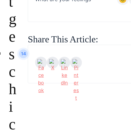
t
g
e
Share This Article:
s
14
c
h
i
c