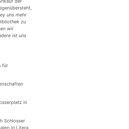
Ankauf der
gegenübersteht,
sey uns mehr
ibliothek zu
en wir
dere ist uns
 für
senschaften
osserplatz in
h Schlosser
len in Litera