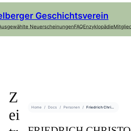
elberger Geschichtsverein
Ausgewählte Neuerscheinungen
FAQ
Enzyklopädie
Mitglie
Z
Home
Docs
Personen
Friedrich Christoph Schlosser
ei
FRIEDRICH CHRIST