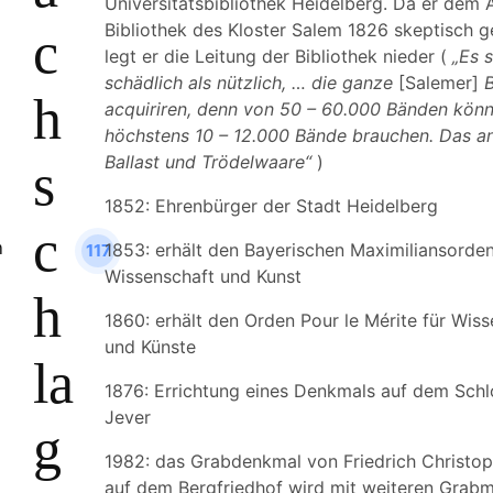
Universitätsbibliothek Heidelberg. Da er dem 
Bibliothek des Kloster Salem 1826 skeptisch 
c
legt er die Leitung der Bibliothek nieder (
„Es 
schädlich als nützlich, … die ganze
[Salemer]
B
h
acquiriren, denn von 50 – 60.000 Bänden könn
höchstens 10 – 12.000 Bände brauchen. Das an
Ballast und Trödelwaare“
)
s
1852: Ehrenbürger der Stadt Heidelberg
c
1853: erhält den Bayerischen Maximiliansorden
117
Wissenschaft und Kunst
h
1860: erhält den Orden Pour le Mérite für Wis
und Künste
la
1876: Errichtung eines Denkmals auf dem Schl
Jever
g
1982: das Grabdenkmal von Friedrich Christop
auf dem Bergfriedhof wird mit weiteren Grabma