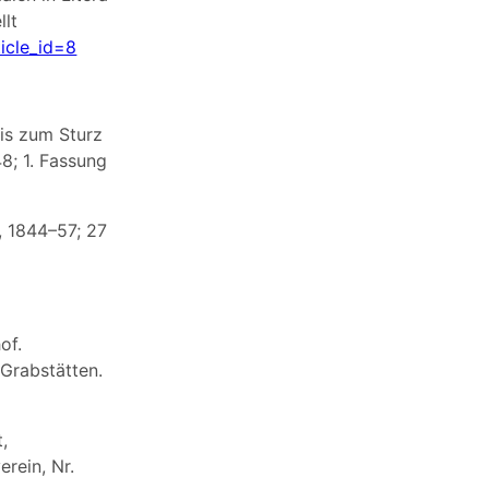
llt
icle_id=8
bis zum Sturz
8; 1. Fassung
, 1844–57; 27
of.
 Grabstätten.
,
rein, Nr.