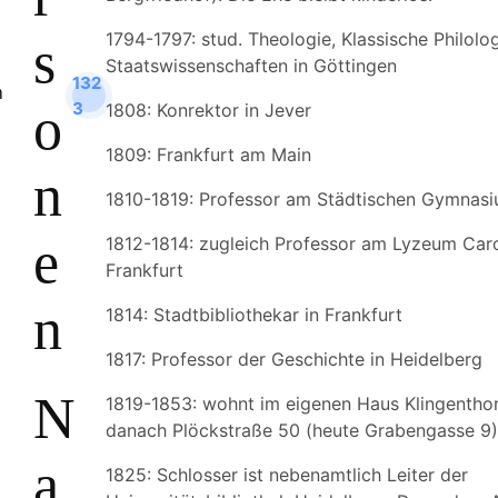
1794-1797: stud. Theologie, Klassische Philolo
s
Staatswissenschaften in Göttingen
132
o
3
1808: Konrektor in Jever
1809: Frankfurt am Main
n
1810-1819: Professor am Städtischen Gymnasi
e
1812-1814: zugleich Professor am Lyzeum Car
Frankfurt
n
1814: Stadtbibliothekar in Frankfurt
1817: Professor der Geschichte in Heidelberg
N
1819-1853: wohnt im eigenen Haus Klingenthor
danach Plöckstraße 50 (heute Grabengasse 9
a
1825: Schlosser ist nebenamtlich Leiter der