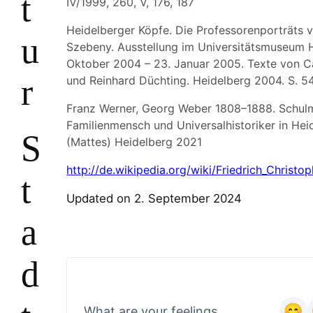
t
IV/1999, 260, V, 176, 187
Heidelberger Köpfe. Die Professorenporträts 
u
Szebeny. Ausstellung im Universitätsmuseum H
Oktober 2004 – 23. Januar 2005. Texte von C
r
und Reinhard Düchting. Heidelberg 2004. S. 5
Franz Werner, Georg Weber 1808–1888. Schul
Familienmensch und Universalhistoriker in Hei
S
(Mattes) Heidelberg 2021
http://de.wikipedia.org/wiki/Friedrich_Christo
t
Updated on 2. September 2024
a
d
What are your feelings