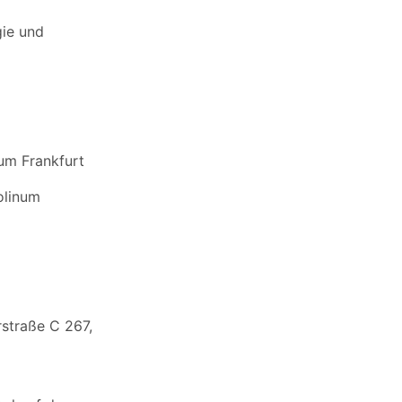
gie und
um Frankfurt
olinum
straße C 267,
)