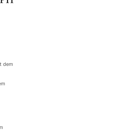
it dem
dem
em