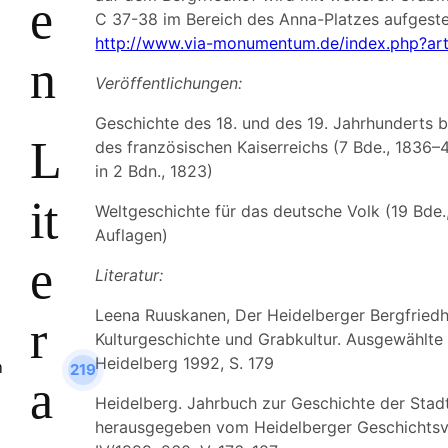
e
C 37-38 im Bereich des Anna-Platzes aufgeste
http://www.via-monumentum.de/index.php?art
n
Veröffentlichungen:
Geschichte des 18. und des 19. Jahrhunderts 
L
des französischen Kaiserreichs (7 Bde., 1836–4
in 2 Bdn., 1823)
it
Weltgeschichte für das deutsche Volk (19 Bde.
Auflagen)
e
Literatur:
Leena Ruuskanen, Der Heidelberger Bergfriedh
r
Kulturgeschichte und Grabkultur. Ausgewählte
Heidelberg 1992, S. 179
219
a
Heidelberg. Jahrbuch zur Geschichte der Stadt
herausgegeben vom Heidelberger Geschichtsve