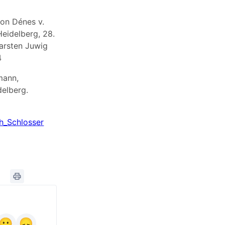
von Dénes v.
eidelberg, 28.
arsten Juwig
4
mann,
delberg.
ph_Schlosser