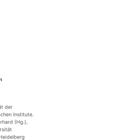
n
ät der
chen Institute.
rhard (Hg.),
sität
 Heidelberg