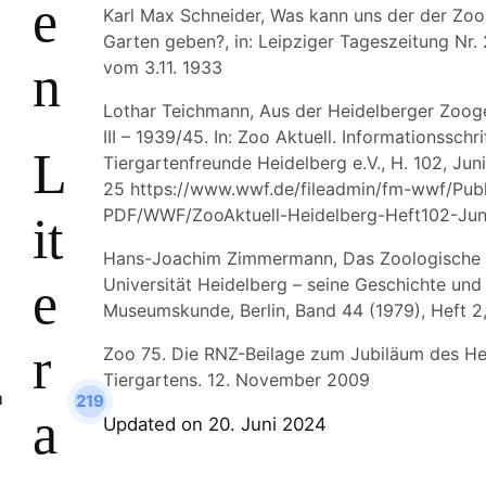
e
Karl Max Schneider, Was kann uns der der Zoo
Garten geben?, in: Leipziger Tageszeitung Nr. 
n
vom 3.11. 1933
Lothar Teichmann, Aus der Heidelberger Zooge
III – 1939/45. In: Zoo Aktuell. Informationsschri
L
Tiergartenfreunde Heidelberg e.V., H. 102, Jun
25 https://www.wwf.de/fileadmin/fm-wwf/Publ
PDF/WWF/ZooAktuell-Heidelberg-Heft102-Jun
it
Hans-Joachim Zimmermann, Das Zoologische
e
Universität Heidelberg – seine Geschichte und 
Museumskunde, Berlin, Band 44 (1979), Heft 2
r
Zoo 75. Die RNZ-Beilage zum Jubiläum des He
Tiergartens. 12. November 2009
219
a
Updated on 20. Juni 2024