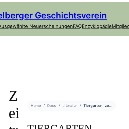
elberger Geschichtsverein
Ausgewählte Neuerscheinungen
FAQ
Enzyklopädie
Mitglie
Z
Home
Docs
Literatur
Tiergarten, zoologische Sammlungen
ei
TIERGARTEN,