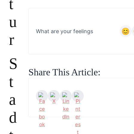
t
u
What are your feelings
r
S
Share This Article:
t
a
d