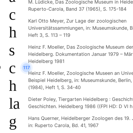
M. Lüdicke, Das Zoologische Museum in Heidel
c
Ruperto-Carola, Band 37 (1965), S. 175-184
Karl Otto Meyer, Zur Lage der zoologischen
h
Universitätssammlungen, in: Museumskunde, B
Heft 3, S. 113 – 119
s
Heinz F. Moeller, Das Zoologische Museum der
Heidelberg. Dokumentation Januar 1979 – Mär
Heidelberg 1981
c
117
Heinz F. Moeller, Zoologische Museen an Unive
h
Beispiel Heidelberg, in: Museumskunde, Berlin
(1984), Heft 1, S. 34-40
la
Dieter Poley, Tiergarten Heidelberg : Geschic
Geschichten. Heidelberg 1986 ((FPI HD: D VI h
g
Hans Querner, Heidelberger Zoologen des 19. 
in: Ruperto Carola, Bd. 41, 1967