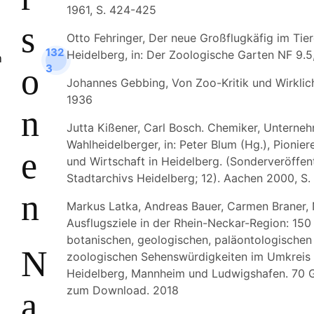
1961, S. 424-425
s
Otto Fehringer, Der neue Großflugkäfig im Tie
132
Heidelberg, in: Der Zoologische Garten NF 9.5,
o
3
Johannes Gebbing, Von Zoo-Kritik und Wirklich
1936
n
Jutta Kißener, Carl Bosch. Chemiker, Unterneh
Wahlheidelberger, in: Peter Blum (Hg.), Pionier
e
und Wirtschaft in Heidelberg. (Sonderveröffen
Stadtarchivs Heidelberg; 12). Aachen 2000, S.
n
Markus Latka, Andreas Bauer, Carmen Braner, 
Ausflugsziele in der Rhein-Neckar-Region: 150
botanischen, geologischen, paläontologischen
N
zoologischen Sehenswürdigkeiten im Umkreis
Heidelberg, Mannheim und Ludwigshafen. 70 
zum Download. 2018
a