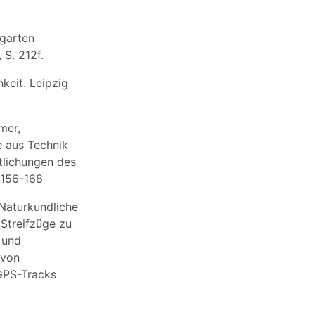
rgarten
 S. 212f.
keit. Leipzig
mer,
e aus Technik
tlichungen des
 156-168
Naturkundliche
 Streifzüge zu
 und
 von
GPS-Tracks