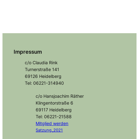
Impressum
c/o Claudia Rink
Turnerstraße 141
69126 Heidelberg
Tel: 06221-314940
c/o Hansjoachim Räther
Klingentorstraße 6
69117 Heidelberg
Tel: 06221-21588
Mitglied
werden
Satzung_2021