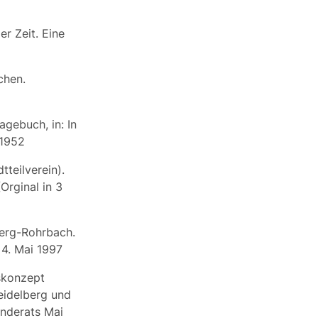
r Zeit. Eine
chen.
agebuch, in: In
/1952
teilverein).
Orginal in 3
berg-Rohrbach.
 4. Mai 1997
skonzept
eidelberg und
nderats Mai