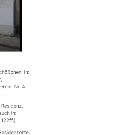
chößchen, in:
,
rein, Nr. 4
 Residenz.
uch in:
122ff.)
Residenzorte.