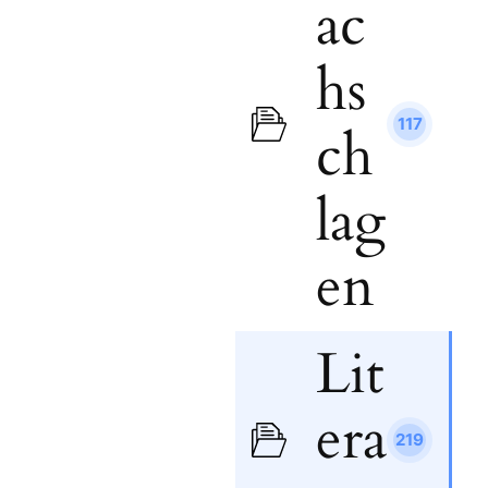
ac
hs
117
ch
lag
en
Lit
era
219