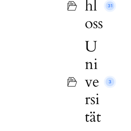
hl
31
oss
U
ni
ve
3
rsi
tät