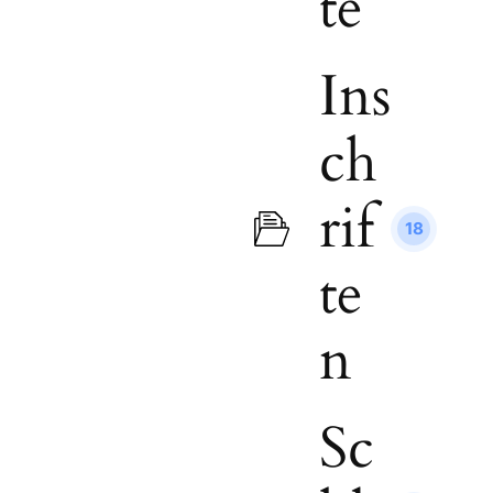
te
Ins
ch
rif
18
te
n
Sc