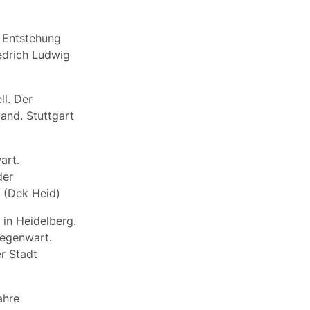
e Entstehung
edrich Ludwig
ll. Der
and. Stuttgart
art.
der
 (Dek Heid)
 in Heidelberg.
Gegenwart.
r Stadt
ahre