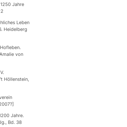
 1250 Jahre
22
chliches Leben
6. Heidelberg
 Hofleben.
 Amalie von
V.
 Höllenstein,
verein
 2007?]
1200 Jahre.
Jg., Bd. 38