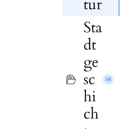
tur
Sta
dt
ge
sc
14
hi
ch