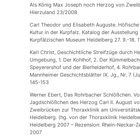
Als König Max Joseph noch Herzog von Zweibr
Hierzuland 23/2008
Carl Theodor und Elisabeth Auguste. Höfische
Kultur in der Kurpfalz. Katalog der Ausstellung
Kurpfälzischen Museum Heidelberg 27. 9.-18. 1
Karl Christ, Geschichtliche Streifzüge durch H
Umgebung, 1. Der Kohlhof, 2. Der Kümmelbache
Speyerershof und der Bierhelderhof, 4. Rohrbac
Mannheimer Geschichtsblätter IX. Jg., Nr. 7 (Ju
145-153
Werner Ebert, Das Rohrbacher Schlößchen. V
Jagdschlößchen des Herzog Carl II. August vo
Zweibrücken zur Thoraxklinik am Universitäts
Heidelberg. (hg. von der Thoraxklinik Heidel
Heidelberg 2007 –
Rezension:
Rhein-Neckar-Zei
2007