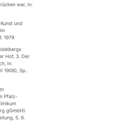
ücken war, in:
 Kunst und
 im
1. 1979
eidelbergs
r Hof, 3. Der
h, in:
li 1908), Sp.
om
n Pfalz-
klinikum
berg gGmbH).
tung, 5. 6.