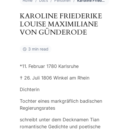
Home
Docs
Personen
Karoline Friederike Louise Maximiliane von Günderode
KAROLINE FRIEDERIKE
LOUISE MAXIMILIANE
VON GÜNDERODE
3 min read
*11. Februar 1780 Karlsruhe
† 26. Juli 1806 Winkel am Rhein
Dichterin
Tochter eines markgräflich badischen
Regierungsrates
schreibt unter dem Decknamen
Tian
romantische Gedichte und poetische