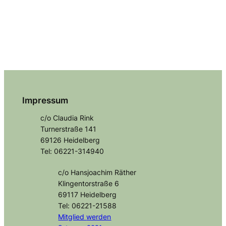
Impressum
c/o Claudia Rink
Turnerstraße 141
69126 Heidelberg
Tel: 06221-314940
c/o Hansjoachim Räther
Klingentorstraße 6
69117 Heidelberg
Tel: 06221-21588
Mitglied
werden