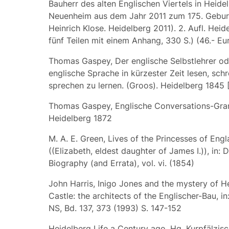
Bauherr des alten Englischen Viertels in Heide
Neuenheim aus dem Jahr 2011 zum 175. Gebur
Heinrich Klose. Heidelberg 2011). 2. Aufl. Heid
fünf Teilen mit einem Anhang, 330 S.) (46.- Eu
Thomas Gaspey, Der englische Selbstlehrer ode
englische Sprache in kürzester Zeit lesen, sch
sprechen zu lernen. (Groos). Heidelberg 1845 
Thomas Gaspey, Englische Conversations-Gra
Heidelberg 1872
M. A. E. Green, Lives of the Princesses of Eng
((Elizabeth, eldest daughter of James I.)), in: D
Biography (and Errata), vol. vi. (1854)
John Harris, Inigo Jones and the mystery of H
Castle: the architects of the Englischer-Bau, in
NS, Bd. 137, 373 (1993) S. 147-152
Heidelberg Life a Century ago. Hg. Kurpfälzi