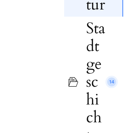
tur
Sta
dt
ge
sc
14
hi
ch