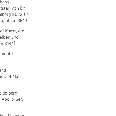
lberg-
tstag von Dr.
elberg 2022 (In
ro, ohne ISBN)
r Kunst, die
reiben und
[E 3144]
mmatik.
land
ict. of Nat.
eidelberg
: Apollo Ser.
sches Museum