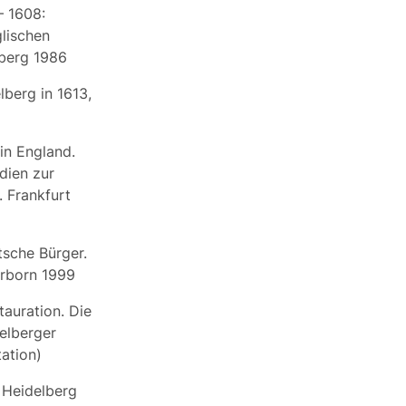
– 1608:
lischen
lberg 1986
lberg in 1613,
in England.
dien zur
. Frankfurt
tsche Bürger.
erborn 1999
auration. Die
elberger
ation)
. Heidelberg