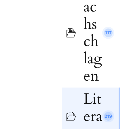
ac
hs
117
ch
lag
en
Lit
era
219