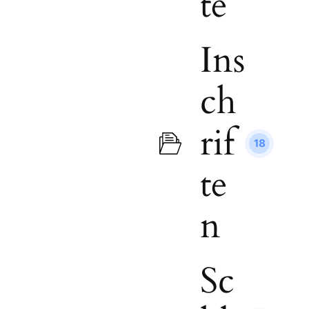
te
Ins
ch
rif
18
te
n
Sc