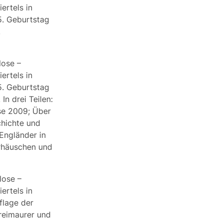
ertels in
5. Geburtstag
.
lose –
ertels in
5. Geburtstag
In drei Teilen:
ose 2009; Über
chichte und
Engländer in
erhäuschen und
lose –
ertels in
flage der
Freimaurer und