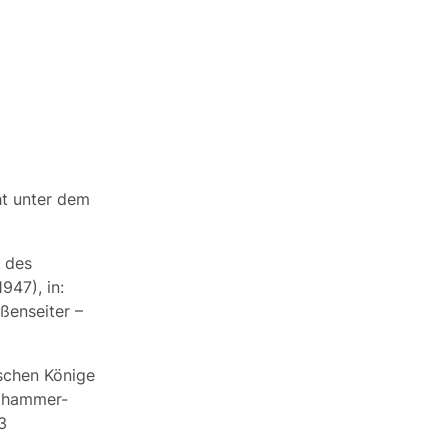
ht unter dem
r des
947), in:
ßenseiter –
ischen Könige
hlhammer-
3