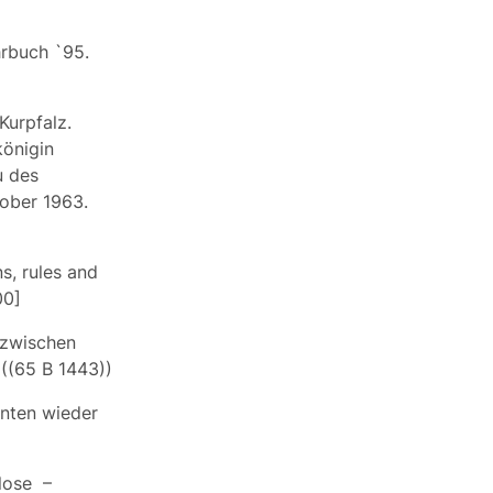
hrbuch `95.
Kurpfalz.
königin
u des
tober 1963.
s, rules and
00]
e zwischen
((65 B 1443))
hnten wieder
Klose –