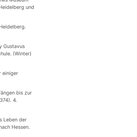
„Heidelberg und
 Heidelberg.
y Gustavus
hule. (Winter)
 einiger
fängen bis zur
74). 4.
s Leben der
 nach Hessen.