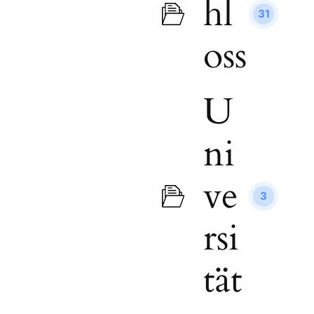
hl
31
oss
U
ni
ve
3
rsi
tät