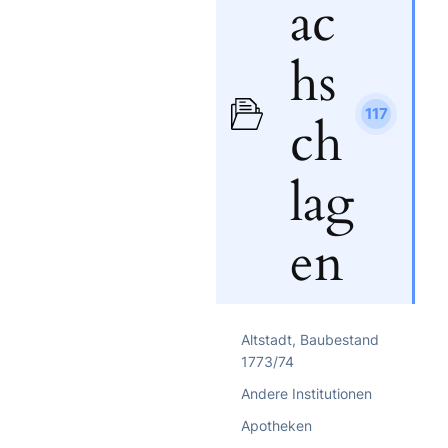
ac
hs
117
ch
lag
en
Altstadt, Baubestand
1773/74
Andere Institutionen
Apotheken