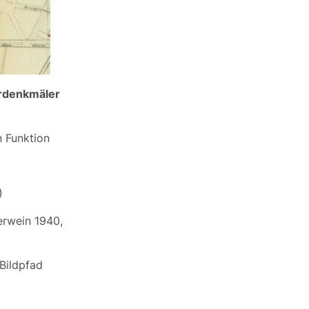
urdenkmäler
n Funktion
)
Derwein 1940,
 Bildpfad