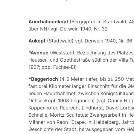
Auerhahnenkopf
(Berggipfel im Stadtwald, 4
über NN) vgl. Derwein 1940, Nr. 32
Aukopf
(Stadtwald) vgl. Derwein 1940, Nr. 36
*Avenue
(Weststadt, Bezeichnung des Platzes
Häusser- und Goethestraße südlich der Villa F
1907; pop.
Fuchse-Ei
)
*Baggerloch
(4-5 Meter tiefer, bis zu 250 Met
fast drei Kilometer langer Einschnitt für die G
neuen Hauptbahnhof, zwischen Königstuhltunn
Ochsenkopf, 1908 begonnen) (vgl. Conny Högn
Koppenhöfer, Ruprecht Lindhorst, David Lorös
Schnelle, Moritz Scultetus: Zwangsarbeit in He
Männer von Raon l’Etape, in: Heidelberg. Jahr
Geschichte der Stadt, herausgegeben vom Hei