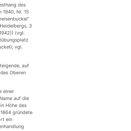
esthang des
n 1940, Nr. 15
meisenbuckel“
Heidelbergs. 3
. 1942)) (vgl.
rtübungsplatz
ckel); vgl.
steigende, auf
 des Oberen
e einer
 Name auf die
(in Höhe des
. 1864 gründete
rt ein
lenhandlung