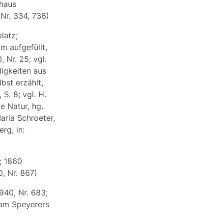
haus
 Nr. 334, 736)
latz;
m aufgefüllt,
 Nr. 25; vgl.
igkeiten aus
bst erzählt,
 S. 8; vgl. H.
e Natur, hg.
aria Schroeter,
rg, in:
; 1860
0, Nr. 867)
1940, Nr. 683;
am Speyerers