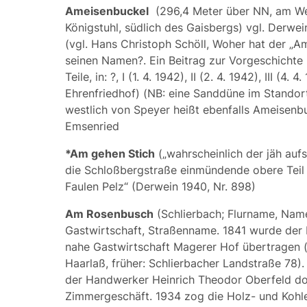
Ameisenbuckel
(296,4 Meter über NN, am W
Königstuhl, südlich des Gaisbergs) vgl. Derwei
(vgl. Hans Christoph Schöll, Woher hat der „A
seinen Namen?. Ein Beitrag zur Vorgeschichte 
Teile, in: ?, I (1. 4. 1942), II (2. 4. 1942), III (4. 4
Ehrenfriedhof) (NB: eine Sanddüne im Stando
westlich von Speyer heißt ebenfalls Ameisenbu
Emsenried
*Am gehen Stich
(„wahrscheinlich der jäh auf
die Schloßbergstraße einmündende obere Teil
Faulen Pelz“ (Derwein 1940, Nr. 898)
Am Rosenbusch
(Schlierbach; Flurname, Nam
Gastwirtschaft, Straßenname. 1841 wurde der
nahe Gastwirtschaft
Magerer Hof
übertragen 
Haarlaß, früher: Schlierbacher Landstraße 78)
der Handwerker
Heinrich Theodor Oberfeld
do
Zimmergeschäft. 1934 zog die Holz- und Koh