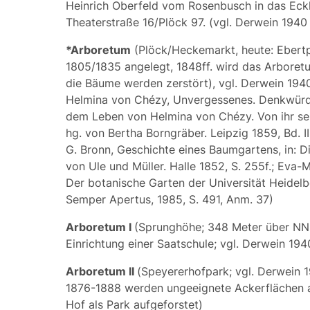
Heinrich Oberfeld
vom Rosenbusch in das Eck
Theaterstraße 16/Plöck 97. (vgl. Derwein 1940
*Arboretum
(Plöck/Heckemarkt, heute: Ebertp
1805/1835 angelegt, 1848ff. wird das Arboretu
die Bäume werden zerstört), vgl. Derwein 1940,
Helmina von Chézy, Unvergessenes. Denkwürd
dem Leben von Helmina von Chézy. Von ihr sel
hg. von Bertha Borngräber. Leipzig 1859, Bd. II,
G. Bronn, Geschichte eines Baumgartens, in: Di
von Ule und Müller. Halle 1852, S. 255f.; Eva-M
Der botanische Garten der Universität Heidelbe
Semper Apertus, 1985, S. 491, Anm. 37)
Arboretum I
(Sprunghöhe
; 348 Meter über NN
Einrichtung einer Saatschule; vgl. Derwein 194
Arboretum II
(
Speyererhofpark
; vgl. Derwein 
1876-1888 werden ungeeignete Ackerflächen 
Hof als Park aufgeforstet)