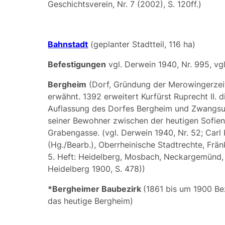
Geschichtsverein, Nr. 7 (2002), S. 120ff.)
Bahnstadt
(geplanter Stadtteil, 116 ha)
Befestigungen
vgl. Derwein 1940, Nr. 995, vg
Bergheim
(Dorf, Gründung der Merowingerzeit
erwähnt. 1392 erweitert Kurfürst
Ruprecht II.
di
Auflassung des Dorfes Bergheim und Zwangs
seiner Bewohner zwischen der heutigen Sofien
Grabengasse. (vgl. Derwein 1940, Nr. 52; Carl
(Hg./Bearb.), Oberrheinische Stadtrechte, Frän
5. Heft: Heidelberg, Mosbach, Neckargemünd,
Heidelberg 1900, S. 478))
*Bergheimer Baubezirk
(1861 bis um 1900 Be
das heutige Bergheim)