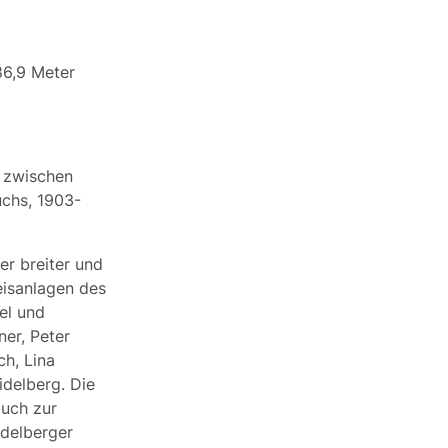
86,9 Meter
 zwischen
uchs, 1903-
er breiter und
leisanlagen des
el und
er, Peter
ch, Lina
idelberg. Die
buch zur
delberger