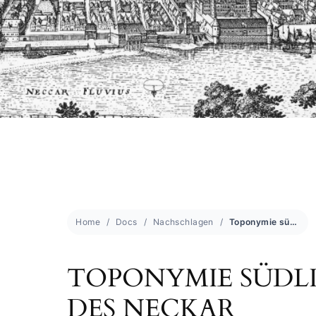
Home
Docs
Nachschlagen
Toponymie südlich des Neckar
TOPONYMIE SÜDL
DES NECKAR