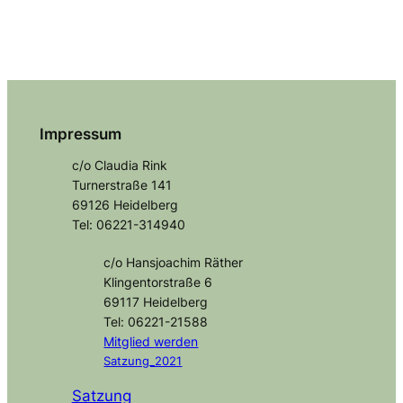
Impressum
c/o Claudia Rink
Turnerstraße 141
69126 Heidelberg
Tel: 06221-314940
c/o Hansjoachim Räther
Klingentorstraße 6
69117 Heidelberg
Tel: 06221-21588
Mitglied
werden
Satzung_2021
Satzung