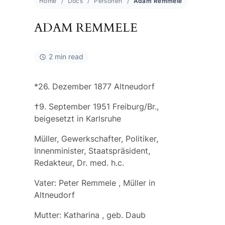
Home
Docs
Personen
Adam Remmele
ADAM REMMELE
2 min read
*26. Dezember 1877 Altneudorf
†9. September 1951 Freiburg/Br.,
beigesetzt in Karlsruhe
Müller, Gewerkschafter, Politiker,
Innenminister, Staatspräsident,
Redakteur, Dr. med. h.c.
Vater:
Peter Remmele
, Müller in
Altneudorf
Mutter:
Katharina
, geb.
Daub