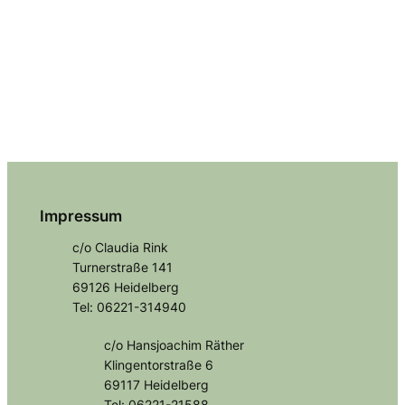
Impressum
c/o Claudia Rink
Turnerstraße 141
69126 Heidelberg
Tel: 06221-314940
c/o Hansjoachim Räther
Klingentorstraße 6
69117 Heidelberg
Tel: 06221-21588