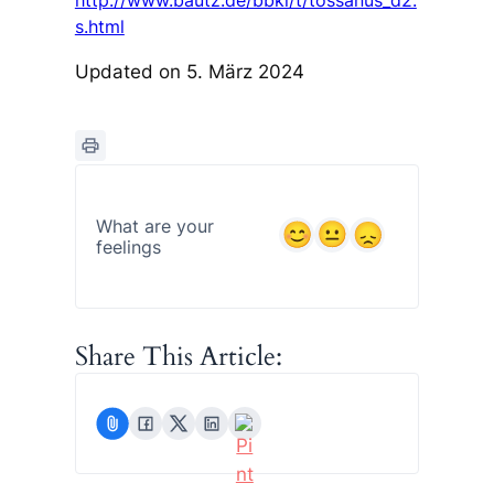
http://www.bautz.de/bbkl/t/tossanus_d2.
s.html
Updated on 5. März 2024
What are your
feelings
Share This Article: