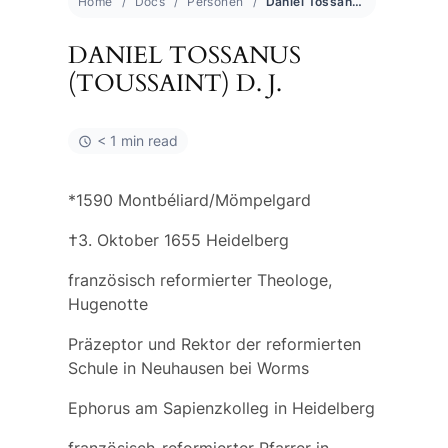
Home
Docs
Personen
Daniel Tossanus (Toussaint) d. J.
DANIEL TOSSANUS
(TOUSSAINT) D. J.
< 1 min read
*1590 Montbéliard/Mömpelgard
†3. Oktober 1655 Heidelberg
französisch reformierter Theologe,
Hugenotte
Präzeptor und Rektor der reformierten
Schule in Neuhausen bei Worms
Ephorus am Sapienzkolleg in Heidelberg