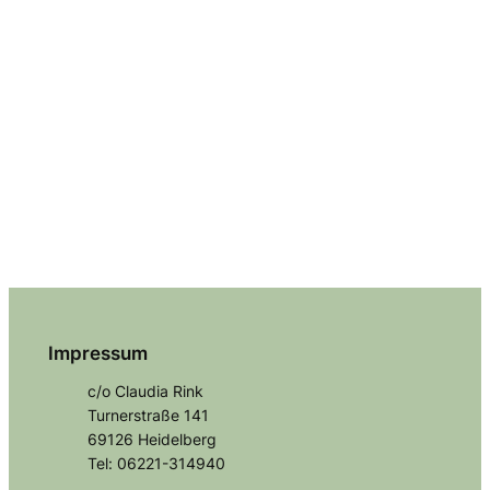
Impressum
c/o Claudia Rink
Turnerstraße 141
69126 Heidelberg
Tel: 06221-314940