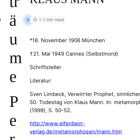
tr
ä
< 1 min read
16
u
*18. November 1906 München
m
†21. Mai 1949 Cannes (Selbstmord)
Schriftsteller
e
Literatur:
Sven Limbeck, Verwirrter Prophet, sinnliche
P
50. Todestag von Klaus Mann. In: metamor
(1999), S. 50-52.
e
http://www.elfenbein-
verlag.de/metamorphosen/mann.htm
r