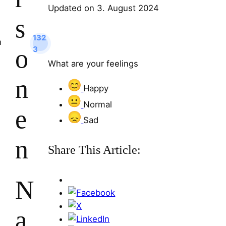
Updated on 3. August 2024
s
132
o
3
What are your feelings
n
Happy
Normal
e
Sad
n
Share This Article:
N
a