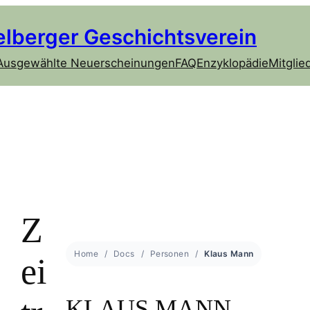
elberger Geschichtsverein
Ausgewählte Neuerscheinungen
FAQ
Enzyklopädie
Mitglie
Z
Home
Docs
Personen
Klaus Mann
ei
KLAUS MANN