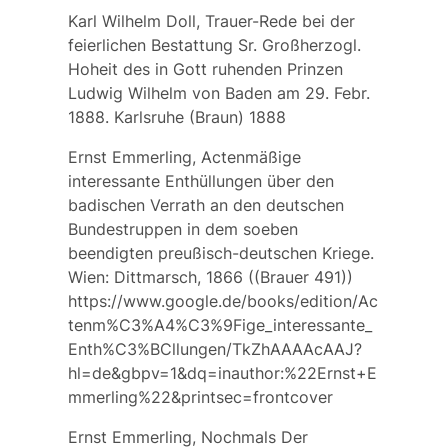
Karl Wilhelm Doll, Trauer-Rede bei der
feierlichen Bestattung Sr. Großherzogl.
Hoheit des in Gott ruhenden Prinzen
Ludwig Wilhelm von Baden am 29. Febr.
1888. Karlsruhe (Braun) 1888
Ernst Emmerling, Actenmäßige
interessante Enthüllungen über den
badischen Verrath an den deutschen
Bundestruppen in dem soeben
beendigten preußisch-deutschen Kriege.
Wien: Dittmarsch, 1866 ((Brauer 491))
https://www.google.de/books/edition/Ac
tenm%C3%A4%C3%9Fige_interessante_
Enth%C3%BCllungen/TkZhAAAAcAAJ?
hl=de&gbpv=1&dq=inauthor:%22Ernst+E
mmerling%22&printsec=frontcover
Ernst Emmerling, Nochmals Der