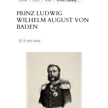
Home
Docs
Adel
Prinz Ludwig Wilhelm August von Baden
PRINZ LUDWIG
WILHELM AUGUST VON
BADEN
8 min read