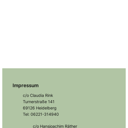
Impressum
c/o Claudia Rink
Turnerstraße 141
69126 Heidelberg
Tel: 06221-314940
c/o Hansjoachim Räther