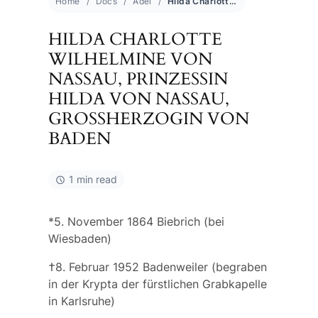
Home
Docs
Adel
Hilda Charlotte Wilhelmine von Nassau, Prinzessin Hilda von Nassau, Großherzogin von Baden
HILDA CHARLOTTE
WILHELMINE VON
NASSAU, PRINZESSIN
HILDA VON NASSAU,
GROSSHERZOGIN VON B
ADEN
1 min read
*5. November 1864 Biebrich (bei
Wiesbaden)
†8. Februar 1952 Badenweiler (begraben
in der Krypta der fürstlichen Grabkapelle
in Karlsruhe)