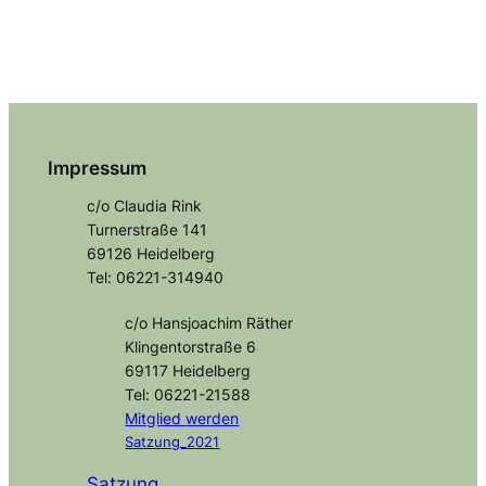
Impressum
c/o Claudia Rink
Turnerstraße 141
69126 Heidelberg
Tel: 06221-314940
c/o Hansjoachim Räther
Klingentorstraße 6
69117 Heidelberg
Tel: 06221-21588
Mitglied
werden
Satzung_2021
Satzung