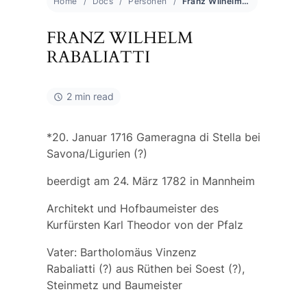
Home
Docs
Personen
Franz Wilhelm Rabaliatti
FRANZ WILHELM
RABALIATTI
2 min read
*20. Januar 1716 Gameragna di Stella bei
Savona/Ligurien (?)
beerdigt am 24. März 1782 in Mannheim
Architekt und Hofbaumeister des
Kurfürsten Karl Theodor von der Pfalz
Vater:
Bartholomäus Vinzenz
Rabaliatti
(?) aus Rüthen bei Soest (?),
Steinmetz und Baumeister