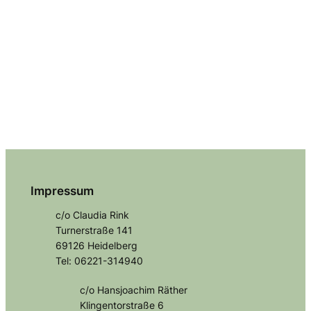
Impressum
c/o Claudia Rink
Turnerstraße 141
69126 Heidelberg
Tel: 06221-314940
c/o Hansjoachim Räther
Klingentorstraße 6