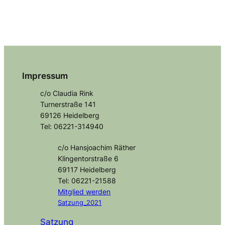
Impressum
c/o Claudia Rink
Turnerstraße 141
69126 Heidelberg
Tel: 06221-314940
c/o Hansjoachim Räther
Klingentorstraße 6
69117 Heidelberg
Tel: 06221-21588
Mitglied
werden
Satzung_2021
Satzung