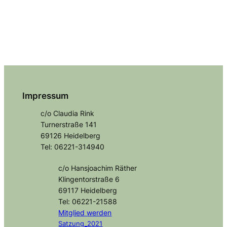
Impressum
c/o Claudia Rink
Turnerstraße 141
69126 Heidelberg
Tel: 06221-314940
c/o Hansjoachim Räther
Klingentorstraße 6
69117 Heidelberg
Tel: 06221-21588
Mitglied
werden
Satzung_2021