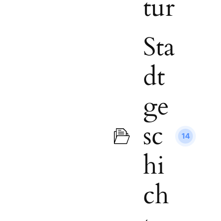
tur
Sta
dt
ge
sc
14
hi
ch