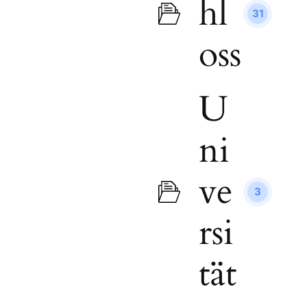
hl
31
oss
U
ni
ve
3
rsi
tät