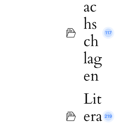
ac
hs
117
ch
lag
en
Lit
era
219