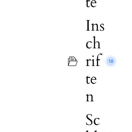
te
Ins
ch
rif
18
te
n
Sc