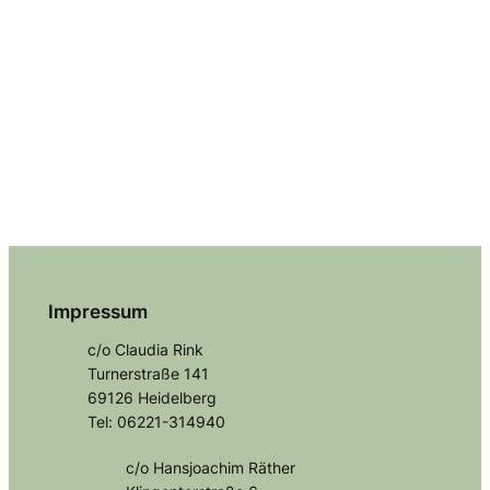
Impressum
c/o Claudia Rink
Turnerstraße 141
69126 Heidelberg
Tel: 06221-314940
c/o Hansjoachim Räther