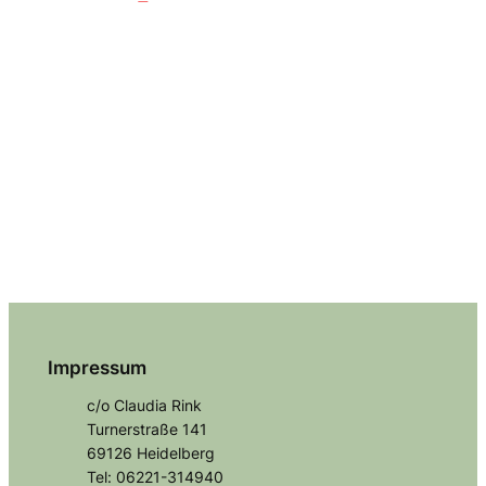
Impressum
c/o Claudia Rink
Turnerstraße 141
69126 Heidelberg
Tel: 06221-314940