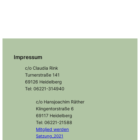
Impressum
c/o Claudia Rink
Turnerstraße 141
69126 Heidelberg
Tel: 06221-314940
c/o Hansjoachim Räther
Klingentorstraße 6
69117 Heidelberg
Tel: 06221-21588
Mitglied
werden
Satzung_2021