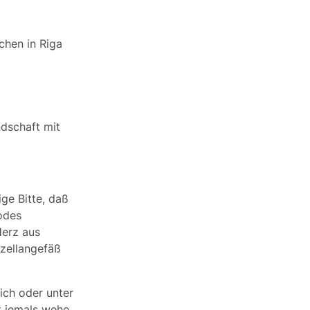
ichen in Riga
ndschaft mit
ge Bitte, daß
Todes
Herz aus
zellangefäß
lich oder unter
t jemals wehe