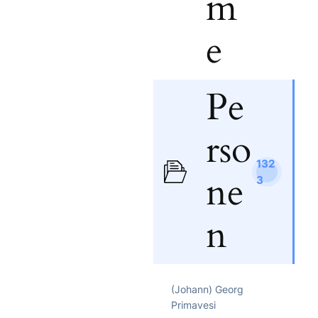
m
e
Pe
rso
132
ne
3
n
(Johann) Georg
Primavesi