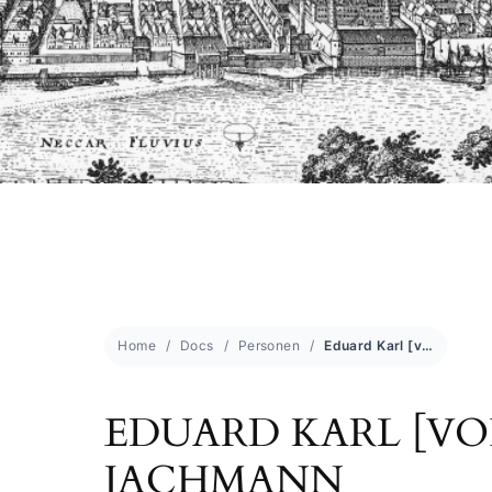
Home
Docs
Personen
Eduard Karl [von] Jachmann
EDUARD KARL [VO
JACHMANN