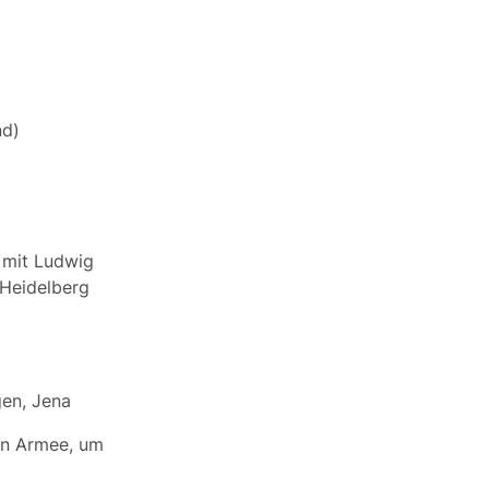
nd)
, mit Ludwig
 Heidelberg
gen, Jena
hen Armee, um