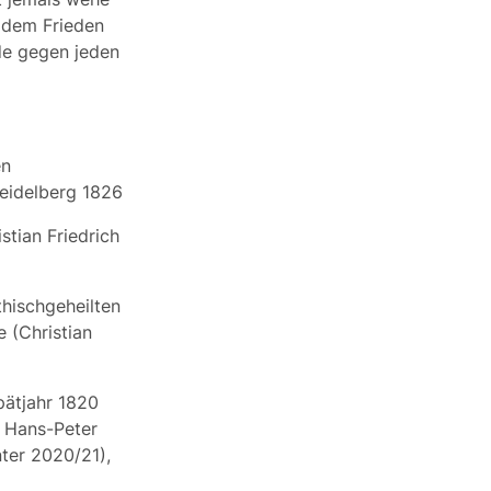
 dem Frieden
nde gegen jeden
en
Heidelberg 1826
tian Friedrich
hischgeheilten
 (Christian
pätjahr 1820
d Hans-Peter
ter 2020/21),