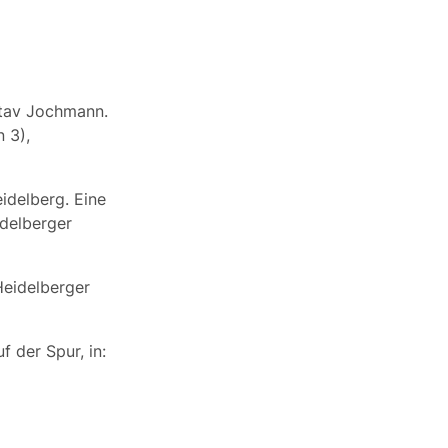
stav Jochmann.
 3),
idelberg. Eine
idelberger
eidelberger
 der Spur, in: