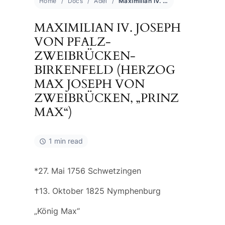
Home
Docs
Adel
Maximilian IV. Joseph von Pfalz-Zweibrücken-Birkenfeld (Herzog Max Joseph von Zweibrücken, „Prinz Max“)
MAXIMILIAN IV. JOSEPH
VON PFALZ-
ZWEIBRÜCKEN-
BIRKENFELD (HERZOG
MAX JOSEPH VON
ZWEIBRÜCKEN, „PRINZ
MAX“)
1 min read
*27. Mai 1756 Schwetzingen
†13. Oktober 1825 Nymphenburg
„König Max“