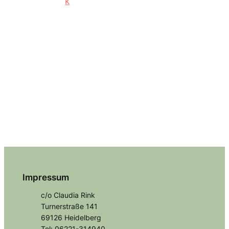
Impressum
c/o Claudia Rink
Turnerstraße 141
69126 Heidelberg
Tel: 06221-314940