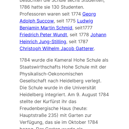
1786 hatte sie 130 Studenten.
Professoren waren seit 1774
Georg
Adolph Succow
, seit 1775
Ludwig
Benjamin Martin Schmid
, seit1777
Friedrich Peter Wundt
, seit 1778
Johann
Heinrich Jung-Stilling
, seit 1787
Christoph Wilhelm Jacob Gatterer
.
1784 wurde die Kameral Hohe Schule als
Staatswirthschafts
Hohe Schule
mit der
Physikalisch-Oekonomischen
Gesellschaft
nach Heidelberg verlegt.
Die Schule wurde in die Universität
Heidelberg integriert. Am 9. August 1784
stellte der Kurfürst ihr das
Freudenbergische Haus
(heute:
Hauptstraße 235) mit Garten zur
Verfügung, das sie im Oktober 1784
bezog. Der Garten wurde als