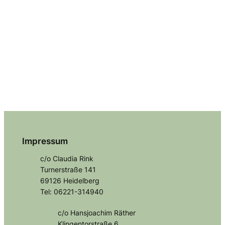
Impressum
c/o Claudia Rink
Turnerstraße 141
69126 Heidelberg
Tel: 06221-314940
c/o Hansjoachim Räther
Klingentorstraße 6