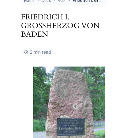
Home
Docs
Adel
Friedrich I. Großherzog von Baden
FRIEDRICH I.
GROSSHERZOG VON B
ADEN
2 min read