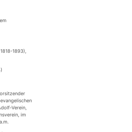
dem
1818-1893),
)
Vorsitzender
r evangelischen
dolf-Verein,
nsverein, im
a.m.