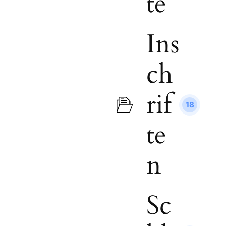
te
Ins
ch
rif
18
te
n
Sc