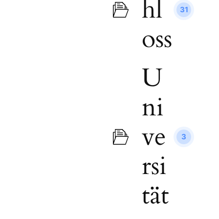
hl
31
oss
U
ni
ve
3
rsi
tät