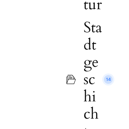
tur
Sta
dt
ge
sc
14
hi
ch