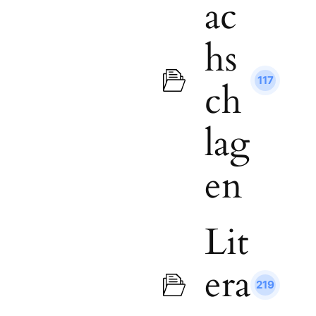
ac
hs
117
ch
lag
en
Lit
era
219