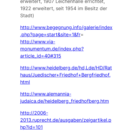
erweitert, 1907 Leichenhalle errichtet,
1922 erweitert, seit 1954 im Besitz der
Stadt)
http://www.begegnung.info/galerie/index
.php?page=start&site=1&fr
=
http://www.via-
monumentum.de/index.php?
article_id=40#315
http://www.heidelberg.de/hd,Lde/HD/Rat
haus/Juedischer+Friedhof+Bergfriedhof.
html
http://www.alemannia-
judaica.de/heidelberg_friedhofberg.htm
http://2006-
2013.ruprecht.de/ausgaben/zeigartikel.p
hp?id=101