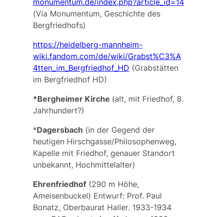
monumentum.de/index.php?article_id=14
(Via Monumentum, Geschichte des
Bergfriedhofs)
https://heidelberg-mannheim-
wiki.fandom.com/de/wiki/Grabst%C3%A
4tten_im_Bergfriedhof_HD
(Grabstätten
im Bergfriedhof HD)
*Bergheimer Kirche
(alt, mit Friedhof, 8.
Jahrhundert?)
*
Dagersbach
(in der Gegend der
heutigen Hirschgasse/Philosophenweg,
Kapelle mit Friedhof, genauer Standort
unbekannt, Hochmittelalter)
Ehrenfriedhof
(290 m Höhe,
Ameisenbuckel) Entwurf: Prof. Paul
Bonatz, Oberbaurat Haller. 1933-1934