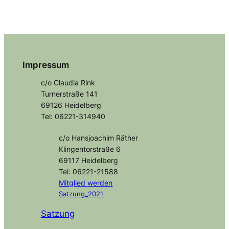
Impressum
c/o Claudia Rink
Turnerstraße 141
69126 Heidelberg
Tel: 06221-314940
c/o Hansjoachim Räther
Klingentorstraße 6
69117 Heidelberg
Tel: 06221-21588
Mitglied
werden
Satzung_2021
Satzung