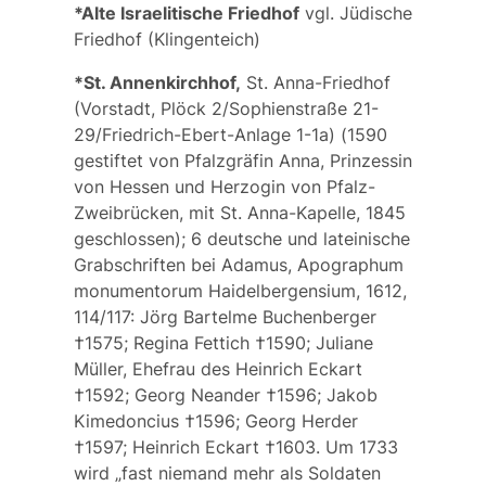
*Alte Israelitische Friedhof
vgl.
Jüdische
Friedhof
(Klingenteich)
*St. Annenkirchhof,
St. Anna-Friedhof
(Vorstadt, Plöck 2/Sophienstraße 21-
29/Friedrich-Ebert-Anlage 1-1a) (1590
gestiftet von Pfalzgräfin Anna, Prinzessin
von Hessen und Herzogin von Pfalz-
Zweibrücken, mit
St. Anna-Kapelle
, 1845
geschlossen); 6 deutsche und lateinische
Grabschriften bei Adamus, Apographum
monumentorum Haidelbergensium, 1612,
114/117: Jörg Bartelme
Buchenberger
†1575; Regina Fettich †1590; Juliane
Müller,
Ehefrau des Heinrich Eckart
†1592; Georg
Neander
†1596; Jakob
Kimedoncius
†1596; Georg
Herder
†1597; Heinrich
Eckart
†1603. Um 1733
wird „fast niemand mehr als Soldaten