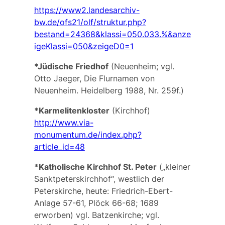
https://www2.landesarchiv-
bw.de/ofs21/olf/struktur.php?
bestand=24368&klassi=050.033.%&anze
igeKlassi=050&zeigeD0=1
*Jüdische Friedhof
(Neuenheim; vgl.
Otto Jaeger, Die Flurnamen von
Neuenheim. Heidelberg 1988, Nr. 259f.)
*Karmelitenkloster
(Kirchhof)
http://www.via-
monumentum.de/index.php?
article_id=48
*Katholische Kirchhof St. Peter
(„kleiner
Sanktpeterskirchhof“, westlich der
Peterskirche, heute: Friedrich-Ebert-
Anlage 57-61, Plöck 66-68; 1689
erworben) vgl.
Batzenkirche
; vgl.