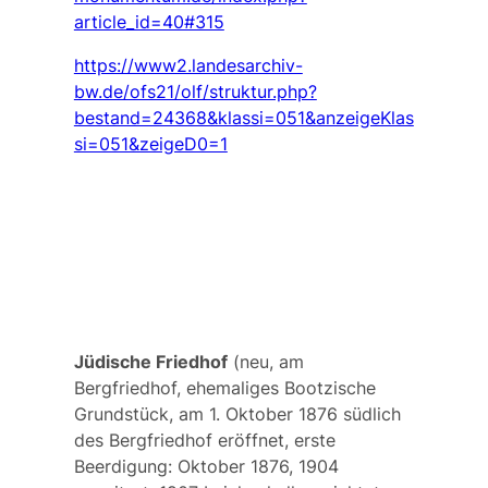
article_id=40#315
https://www2.landesarchiv-
bw.de/ofs21/olf/struktur.php?
bestand=24368&klassi=051&anzeigeKlas
si=051&zeigeD0=1
Jüdische Friedhof
(neu, am
Bergfriedhof, ehemaliges Bootzische
Grundstück, am 1. Oktober 1876 südlich
des Bergfriedhof eröffnet, erste
Beerdigung: Oktober 1876, 1904