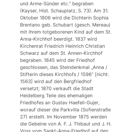
und Arme-Sünder etc.“ begraben
(Kayser, Hist. Schauplatz, S. 73). Am 31.
Oktober 1806 wird die Dichterin
Sophia
Brentano
geb. Schubart (gesch. Mereau)
mit ihrem totgeborenen Kind auf dem St.
Anna-Kirchhof beerdigt. 1837 wird
Kirchenrat Friedrich Heinrich Christian
Schwarz
auf dem St. Annen-Kirchhof
begraben. 1845 wird der Friedhof
geschlossen, das Steindenkmal „Anna /
Stifterin dieses Kirchhofs / 1596“ [nicht:
1563] wird auf den Bergfriedhof
versetzt; 1870 verkauft die Stadt
Heidelberg Teile des ehemaligen
Friedhofes an
Gustav Haefeli-Gujer
,
worauf dieser die
Parkvilla
(Sofienstraße
27) erstellt. Im November 1875 werden
die Gebeine von A. F. J.
Thibaut
und J. H.
Voss
vom Sankt-Anna-Friedhof auf den