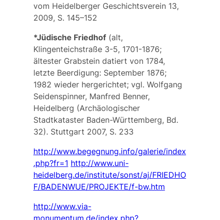
vom Heidelberger Geschichtsverein 13,
2009, S. 145–152
*Jüdische Friedhof
(alt,
Klingenteichstraße 3-5, 1701-1876;
ältester Grabstein datiert von 1784,
letzte Beerdigung: September 1876;
1982 wieder hergerichtet; vgl. Wolfgang
Seidenspinner, Manfred Benner,
Heidelberg (Archäologischer
Stadtkataster Baden-Württemberg, Bd.
32). Stuttgart 2007, S. 233
http://www.begegnung.info/galerie/index
.php?fr=1
http://www.uni-
heidelberg.de/institute/sonst/aj/FRIEDHO
F/BADENWUE/PROJEKTE/f-bw.htm
http://www.via-
monumentum.de/index.php?