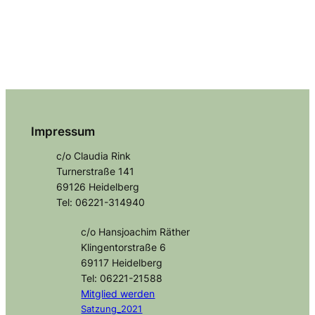
Impressum
c/o Claudia Rink
Turnerstraße 141
69126 Heidelberg
Tel: 06221-314940
c/o Hansjoachim Räther
Klingentorstraße 6
69117 Heidelberg
Tel: 06221-21588
Mitglied
werden
Satzung_2021