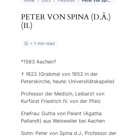
Home
Docs
Personen
Peter von Spina (d.Ä.)(II.)
PETER VON SPINA (D.Ä.)
(II.)
< 1 min read
*1563 Aachen?
† 1622 (Grabmal von 1652 in der
Peterskirche, heute: Universitätskapelle)
Professor der Medizin, Leibarzt von
Kurfürst Friedrich IV. von der Pfalz
Ehefrau:
Gutha von Palant
(Agatha
Pallandt) aus Weisweiler bei Aachen
Sohn:
Peter von Spina
d.J., Professor der