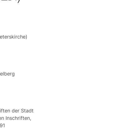
eterskirche)
delberg
iften der Stadt
n Inschriften,
191