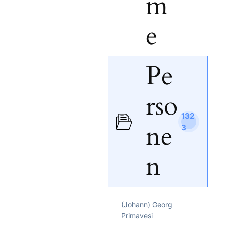
m
e
Pe
rso
132
ne
3
n
(Johann) Georg
Primavesi