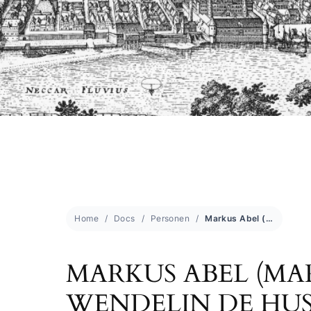
Home
Docs
Personen
Markus Abel (Markus Wendelin de Husen)
MARKUS ABEL (MA
WENDELIN DE HUS