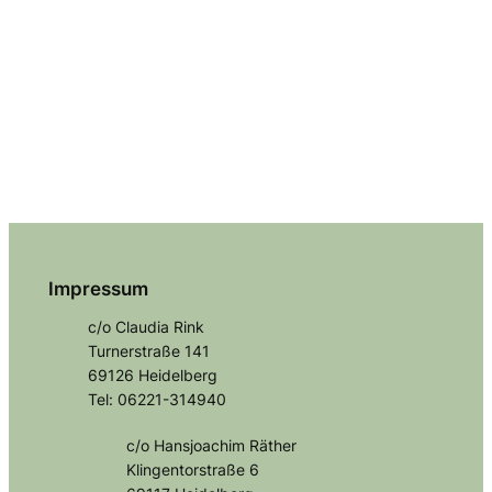
Impressum
c/o Claudia Rink
Turnerstraße 141
69126 Heidelberg
Tel: 06221-314940
c/o Hansjoachim Räther
Klingentorstraße 6