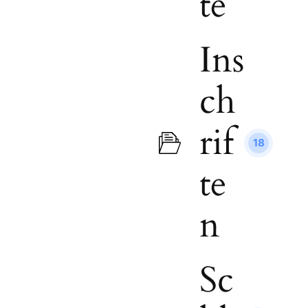
te
Ins
ch
rif
18
te
n
Sc