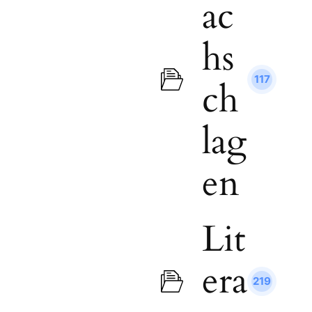
ac
hs
117
ch
lag
en
Lit
era
219