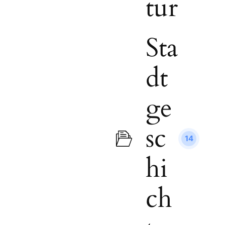
tur
Sta
dt
ge
sc
14
hi
ch