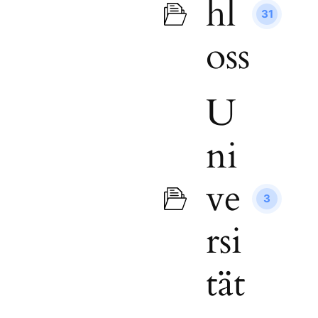
hl
31
oss
U
ni
ve
3
rsi
tät