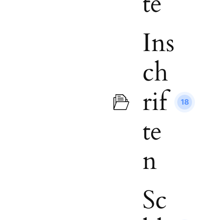
te
Ins
ch
rif
18
te
n
Sc