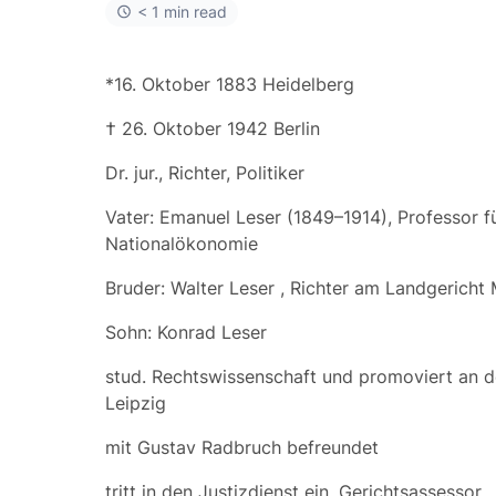
< 1 min read
*16. Oktober 1883 Heidelberg
† 26. Oktober 1942 Berlin
Dr. jur., Richter, Politiker
Vater:
Emanuel Leser
(1849–1914), Professor f
Nationalökonomie
Bruder:
Walter Leser
, Richter am Landgericht
Sohn:
Konrad Leser
stud. Rechtswissenschaft und promoviert an de
Leipzig
mit Gustav Radbruch befreundet
tritt in den Justizdienst ein, Gerichtsassessor