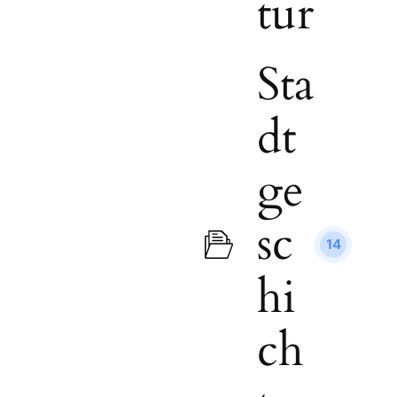
tur
Sta
dt
ge
sc
14
hi
ch