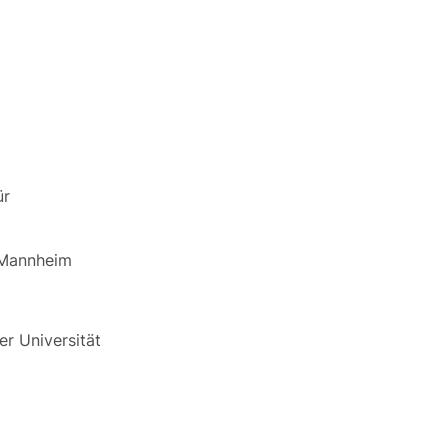
ür
 Mannheim
r Universität