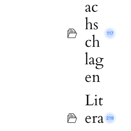
ac
hs
117
ch
lag
en
Lit
era
219