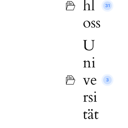
hl
31
oss
U
ni
ve
3
rsi
tät