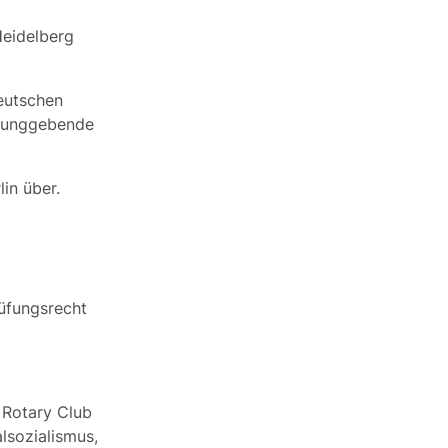
Heidelberg
eutschen
ssunggebende
in über.
üfungsrecht
 Rotary Club
lsozialismus,