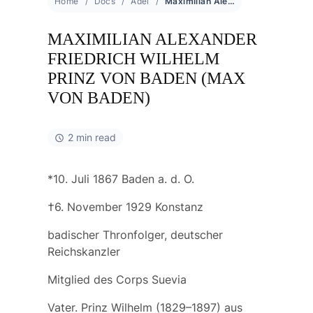
Home
Docs
Adel
Maximilian Alexander Friedrich Wilhelm Prinz von Baden (Max von Baden)
MAXIMILIAN ALEXANDER
FRIEDRICH WILHELM
PRINZ VON BADEN (MAX
VON BADEN)
2 min read
*10. Juli 1867 Baden a. d. O.
†6. November 1929 Konstanz
badischer Thronfolger, deutscher
Reichskanzler
Mitglied des Corps Suevia
Vater.
Prinz Wilhelm
(1829–1897) aus