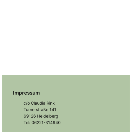
Impressum
c/o Claudia Rink
Turnerstraße 141
69126 Heidelberg
Tel: 06221-314940