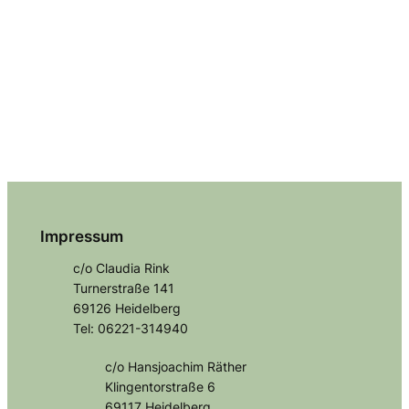
Impressum
c/o Claudia Rink
Turnerstraße 141
69126 Heidelberg
Tel: 06221-314940
c/o Hansjoachim Räther
Klingentorstraße 6
69117 Heidelberg