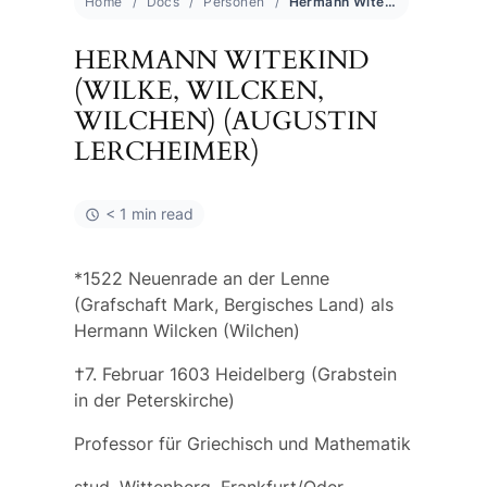
Home
Docs
Personen
Hermann Witekind (Wilke, Wilcken, Wilchen) (Augustin Lercheimer)
HERMANN WITEKIND
(WILKE, WILCKEN,
WILCHEN) (AUGUSTIN
LERCHEIMER)
< 1 min read
*1522 Neuenrade an der Lenne
(Grafschaft Mark, Bergisches Land) als
Hermann Wilcken
(Wilchen)
†7. Februar 1603 Heidelberg (Grabstein
in der Peterskirche)
Professor für Griechisch und Mathematik