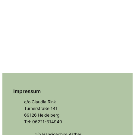
Impressum
c/o Claudia Rink
Turnerstraße 141
69126 Heidelberg
Tel: 06221-314940
c/o Hansjoachim Räther