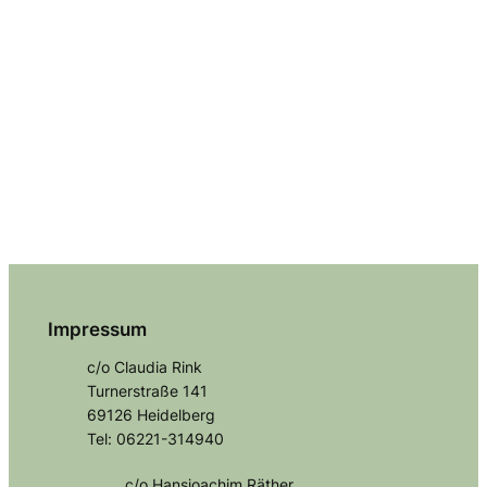
Impressum
c/o Claudia Rink
Turnerstraße 141
69126 Heidelberg
Tel: 06221-314940
c/o Hansjoachim Räther