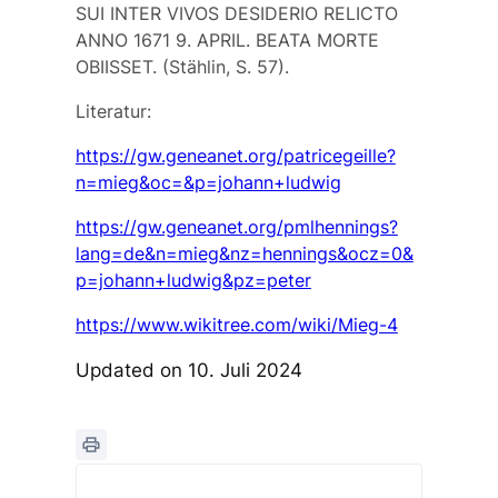
SUI INTER VIVOS DESIDERIO RELICTO
ANNO 1671 9. APRIL. BEATA MORTE
OBIISSET. (Stählin, S. 57).
Literatur:
https://gw.geneanet.org/patricegeille?
n=mieg&oc=&p=johann+ludwig
https://gw.geneanet.org/pmlhennings?
lang=de&n=mieg&nz=hennings&ocz=0&
p=johann+ludwig&pz=peter
https://www.wikitree.com/wiki/Mieg-4
Updated on 10. Juli 2024