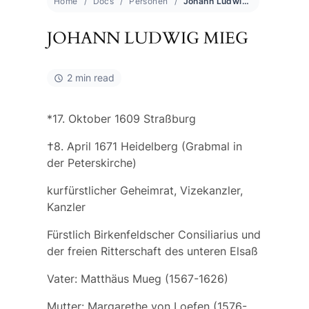
Home
Docs
Personen
Johann Ludwig Mieg
JOHANN LUDWIG MIEG
2 min read
*17. Oktober 1609 Straßburg
†8. April 1671 Heidelberg (Grabmal in
der Peterskirche)
kurfürstlicher Geheimrat, Vizekanzler,
Kanzler
Fürstlich Birkenfeldscher Consiliarius und
der freien Ritterschaft des unteren Elsaß
Vater:
Matthäus Mueg
(1567-1626)
Mutter:
Margarethe von Loefen
(1576-