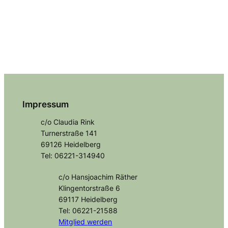
Impressum
c/o Claudia Rink
Turnerstraße 141
69126 Heidelberg
Tel: 06221-314940
c/o Hansjoachim Räther
Klingentorstraße 6
69117 Heidelberg
Tel: 06221-21588
Mitglied
werden