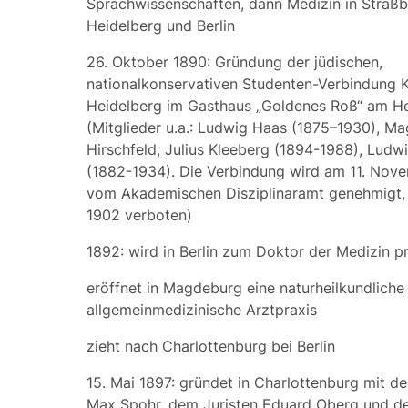
Sprachwissenschaften, dann Medizin in Straß
Heidelberg und Berlin
26. Oktober 1890: Gründung der jüdischen,
nationalkonservativen Studenten-Verbindung 
Heidelberg im Gasthaus „Goldenes Roß“ am He
(Mitglieder u.a.: Ludwig Haas (1875–1930), M
Hirschfeld, Julius Kleeberg (1894-1988), Lud
(1882-1934). Die Verbindung wird am 11. Nov
vom Akademischen Disziplinaramt genehmigt, 
1902 verboten)
1892: wird in Berlin zum Doktor der Medizin p
eröffnet in Magdeburg eine naturheilkundliche
allgemeinmedizinische Arztpraxis
zieht nach Charlottenburg bei Berlin
15. Mai 1897: gründet in Charlottenburg mit d
Max Spohr, dem Juristen Eduard Oberg und 