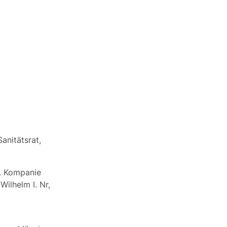
anitätsrat,
 8. Kompanie
ilhelm I. Nr,