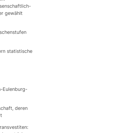
senschaftlich-
er gewählt
ischenstufen
rn statistische
n-Eulenburg-
schaft
, deren
t
ransvestiten: