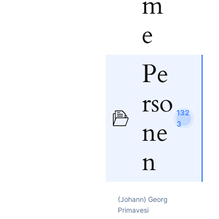
m
e
Pe
rso
132
ne
3
n
(Johann) Georg
Primavesi