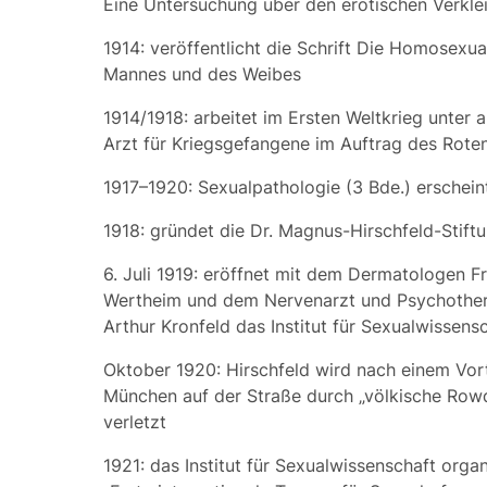
Eine Untersuchung über den erotischen Verkle
1914: veröffentlicht die Schrift
Die Homosexual
Mannes und des Weibes
1914/1918: arbeitet im Ersten Weltkrieg unter 
Arzt für Kriegsgefangene im Auftrag des Rote
1917–1920:
Sexualpathologie
(3 Bde.) erschein
1918: gründet die Dr. Magnus-Hirschfeld-Stift
6. Juli 1919: eröffnet mit dem Dermatologen Fr
Wertheim und dem Nervenarzt und Psychothe
Arthur Kronfeld das
Institut für Sexualwissens
Oktober 1920: Hirschfeld wird nach einem Vor
München auf der Straße durch „völkische Row
verletzt
1921: das Institut für Sexualwissenschaft organ