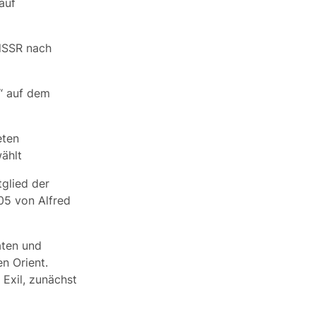
auf
UdSSR nach
m“ auf dem
eten
ählt
tglied der
05 von Alfred
aten und
n Orient.
 Exil, zunächst