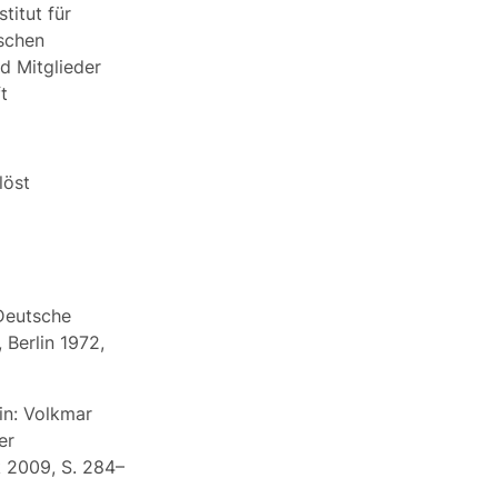
titut für
schen
d Mitglieder
t
löst
 Deutsche
 Berlin 1972,
in: Volkmar
er
 2009, S. 284–