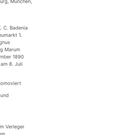
burg, München,
K. C.
Badenia
umarkt 1.
agnus
wig Marum
ember 1890
am 8. Juli
romoviert
 und
em Verleger
dem