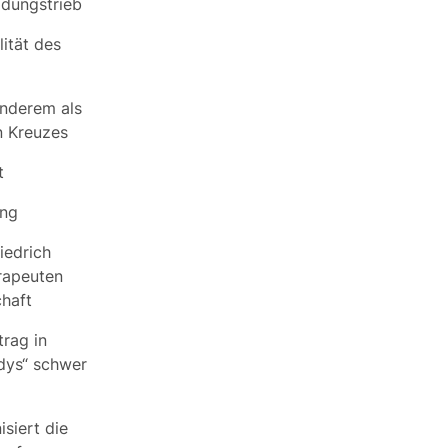
idungstrieb
ität des
anderem als
n Kreuzes
t
ung
iedrich
rapeuten
chaft
trag in
dys“ schwer
isiert die