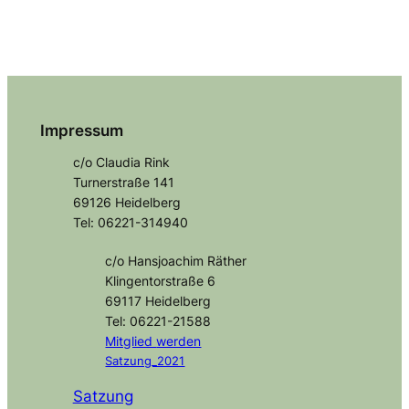
Impressum
c/o Claudia Rink
Turnerstraße 141
69126 Heidelberg
Tel: 06221-314940
c/o Hansjoachim Räther
Klingentorstraße 6
69117 Heidelberg
Tel: 06221-21588
Mitglied
werden
Satzung_2021
Satzung