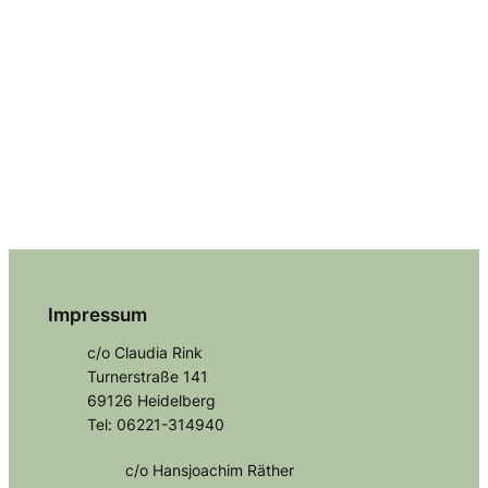
Impressum
c/o Claudia Rink
Turnerstraße 141
69126 Heidelberg
Tel: 06221-314940
c/o Hansjoachim Räther